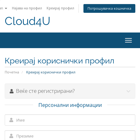
an
Најава на профил
Креирај профил
Потрошувачка кошничка
Cloud4U
Вклу
ја
нави
Креирај кориснички профил
Почетна
Креирај кориснички профил
Веќе сте регистрирани?
Персонални информации