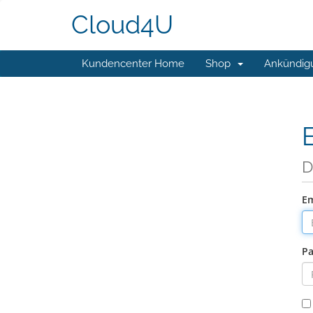
Cloud4U
Kundencenter Home
Shop
Ankündig
D
Em
Pa