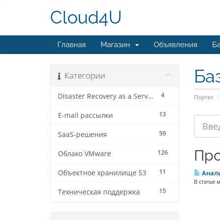
Cloud4U
Главная
Магазин
Объявления
Ба
Ба
Категории
4
Disaster Recovery as a Service
Портал
13
E-mail рассылки
59
SaaS-решения
Про
126
Облако VMware
11
Объектное хранилище S3
Анали
В статье 
15
Техническая поддержка