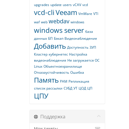
upgrades
update
users
vCAV
vcd
vcd-cli
Veeam
VmWare
VTI
webdav
waf
web
windows
windows server
база
данных
БП
Бэкап
Видеонаблюдение
Добавить
Доступность
ЗУП
Кластер
кубернетес
Настройка
видеонаблюдения
Не загружается ОС
Linux
Объектноехранилище
Отказаустойчивость
Ошибка
Память
РАМ
Репликация
список рассылки
СУБД
УТ
ЦОД
ЦП
ЦПУ
Поддержка
Мои тикеты