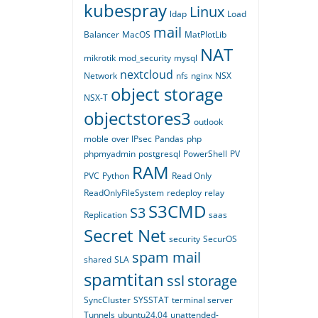
kubespray
Linux
ldap
Load
mail
Balancer
MacOS
MatPlotLib
NAT
mikrotik
mod_security
mysql
nextcloud
Network
nfs
nginx
NSX
object storage
NSX-T
objectstores3
outlook
moble
over IPsec
Pandas
php
phpmyadmin
postgresql
PowerShell
PV
RAM
PVC
Python
Read Only
ReadOnlyFileSystem
redeploy
relay
S3CMD
S3
Replication
saas
Secret Net
security
SecurOS
spam mail
shared
SLA
spamtitan
ssl
storage
SyncCluster
SYSSTAT
terminal server
Tunnels
ubuntu24.04
unattended-