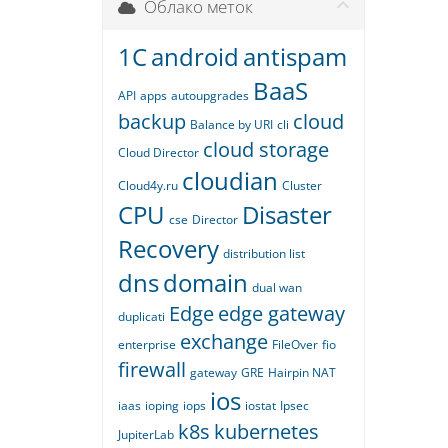
Облако меток
1С
android
antispam
BaaS
API
apps
autoupgrades
backup
cloud
Balance by URI
cli
cloud storage
Cloud Director
cloudian
Cloud4y.ru
Cluster
CPU
Disaster
cse
Director
Recovery
distribution list
dns
domain
dual wan
Edge
edge gateway
duplicati
exchange
enterprise
FileOver
fio
firewall
gateway
GRE
Hairpin NAT
ios
iaas
ioping
iops
iostat
Ipsec
k8s
kubernetes
JupiterLab